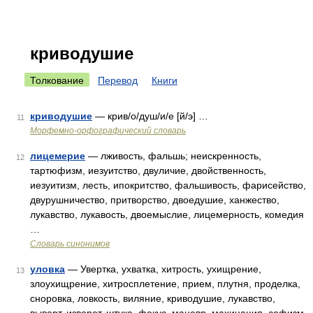
криводушие
Толкование
Перевод
Книги
криводушие
— крив/о/душ/и/е [й/э] …
11
Морфемно-орфографический словарь
лицемерие
— лживость, фальшь; неискренность,
12
тартюфизм, иезуитство, двуличие, двойственность,
иезуитизм, лесть, ипокритство, фальшивость, фарисейство,
двурушничество, притворство, двоедушие, ханжество,
лукавство, лукавость, двоемыслие, лицемерность, комедия
…
Словарь синонимов
уловка
— Увертка, ухватка, хитрость, ухищрение,
13
злоухищрение, хитросплетение, прием, плутня, проделка,
сноровка, ловкость, виляние, криводушие, лукавство,