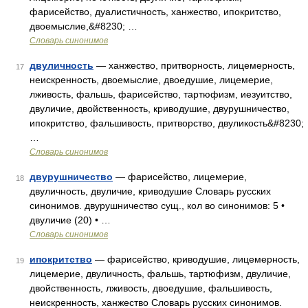
фарисейство, дуалистичность, ханжество, ипокритство,
двоемыслие,&#8230; …
Словарь синонимов
двуличность
— ханжество, притворность, лицемерность,
17
неискренность, двоемыслие, двоедушие, лицемерие,
лживость, фальшь, фарисейство, тартюфизм, иезуитство,
двуличие, двойственность, криводушие, двурушничество,
ипокритство, фальшивость, притворство, двуликость&#8230;
…
Словарь синонимов
двурушничество
— фарисейство, лицемерие,
18
двуличность, двуличие, криводушие Словарь русских
синонимов. двурушничество сущ., кол во синонимов: 5 •
двуличие (20) • …
Словарь синонимов
ипокритство
— фарисейство, криводушие, лицемерность,
19
лицемерие, двуличность, фальшь, тартюфизм, двуличие,
двойственность, лживость, двоедушие, фальшивость,
неискренность, ханжество Словарь русских синонимов.