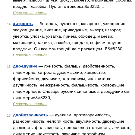
выверт, изворот, штука, фокус, маневр, махинация, софизм,
предлог, лазейка. Пустая отговорка.&#8230; …
Словарь синонимов
хитрость
— Ловкость, лукавство, коварство, ухищрение,
14
злоухищрение, виляние, криводушие, выверт, изворот,
увертка, уловка, ухватка, прием, обходец, маневр,
махинация, тактика, лазейка, предлог, софизм, плутня,
проделка. Он все с хитрецой да с расчетцем. Я&#8230; …
Словарь синонимов
двоедушие
— лживость, фальшь; двойственность,
15
лицемерие, хитрость, двоемыслие, ханжество,
фарисейство, двуличие, тартюфизм, ипокритство,
двуличность, неискренность, фальшивость, криводушие,
лицемерность Словарь русских синонимов. двоедушие см.
лицемерие&#8230; …
Словарь синонимов
двойственность
— дуализм; противоречивость,
16
разноречивость; нелогичность, двуличность, двоедушие,
двоякость, фальшивость, непоследовательность, лживость,
лицемерие, нечеткость, двуличие, тартюфизм,