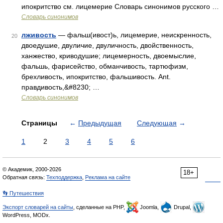
ипокритство см. лицемерие Словарь синонимов русского …
Словарь синонимов
лживость
— фальш(ивост)ь, лицемерие, неискренность,
20
двоедушие, двуличие, двуличность, двойственность,
ханжество, криводушие; лицемерность, двоемыслие,
фальшь, фарисейство, обманчивость, тартюфизм,
брехливость, ипокритство, фальшивость. Ant.
правдивость,&#8230; …
Словарь синонимов
Страницы
←
Предыдущая
Следующая
→
1
2
3
4
5
6
© Академик, 2000-2026
18+
Обратная связь:
Техподдержка
,
Реклама на сайте
👣 Путешествия
Экспорт словарей на сайты
, сделанные на PHP,
Joomla,
Drupal,
WordPress, MODx.